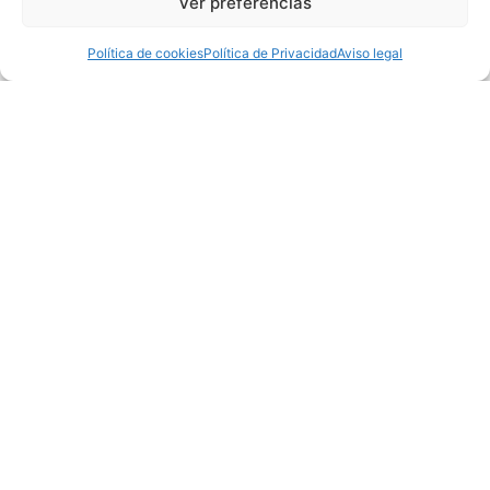
Ver preferencias
Contact
Política de cookies
Política de Privacidad
Aviso legal
Carrer Àngel Guimerà, 13
08339, Vilassar de Dalt
baruma@baruma.org